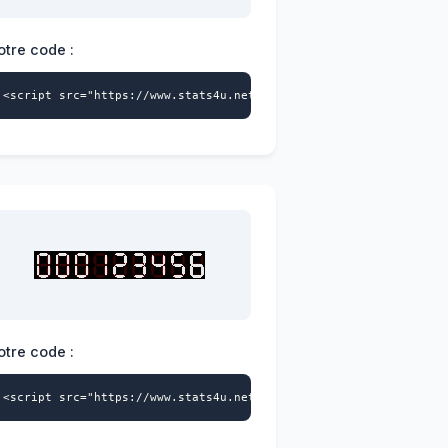
otre code :
>
a-id="4228404541" data-style="122" async></script>
<script src="https://www.stats4u.net/s4u.js" data-id="422840454
otre code :
>
a-id="4228404541" data-style="125" async></script>
<script src="https://www.stats4u.net/s4u.js" data-id="422840454