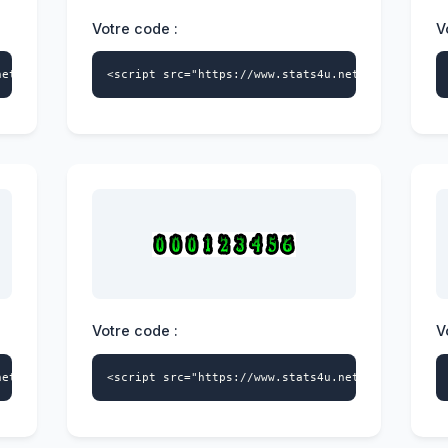
Votre code :
V
net/s4u.js" data-id="4228404541" data-style="103" async></script
<script src="https://www.stats4u.net/s4u.js" dat
Votre code :
V
net/s4u.js" data-id="4228404541" data-style="106" async></script
<script src="https://www.stats4u.net/s4u.js" dat