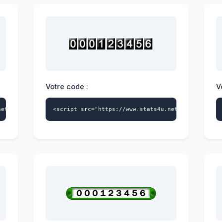
Votre code :
V
net/s4u.js" data-id="4228404541" data-style="100" async></script
<script src="https://www.stats4u.net/s4u.js" dat