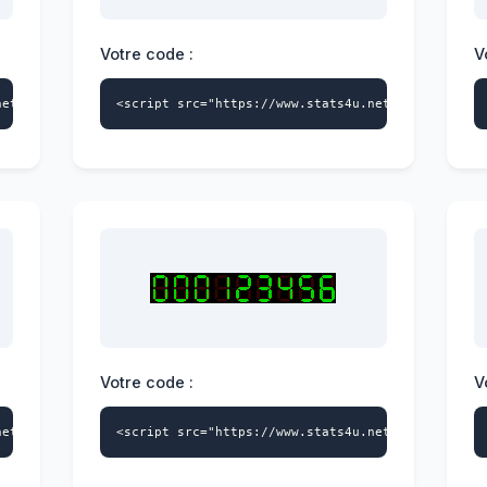
Votre code :
V
net/s4u.js" data-id="4228404541" data-style="121" async></script
<script src="https://www.stats4u.net/s4u.js" dat
Votre code :
V
net/s4u.js" data-id="4228404541" data-style="124" async></script
<script src="https://www.stats4u.net/s4u.js" dat