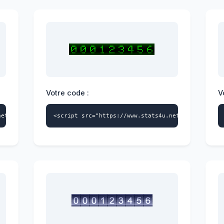
Votre code :
V
net/s4u.js" data-id="4228404541" data-style="109" async></script
<script src="https://www.stats4u.net/s4u.js" dat