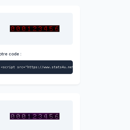
otre code :
>
a-id="4228404541" data-style="110" async></script>
<script src="https://www.stats4u.net/s4u.js" data-id="422840454