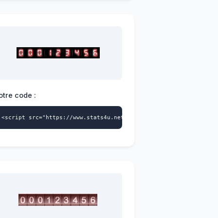
otre code :
>
a-id="4228404541" data-style="119" async></script>
<script src="https://www.stats4u.net/s4u.js" data-id="422840454