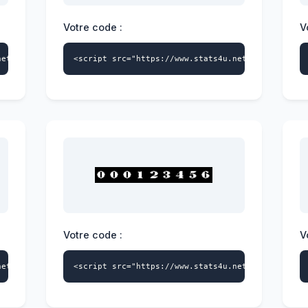
Votre code :
V
net/s4u.js" data-id="4228404541" data-style="112" async></script
<script src="https://www.stats4u.net/s4u.js" dat
Votre code :
V
net/s4u.js" data-id="4228404541" data-style="115" async></script
<script src="https://www.stats4u.net/s4u.js" dat