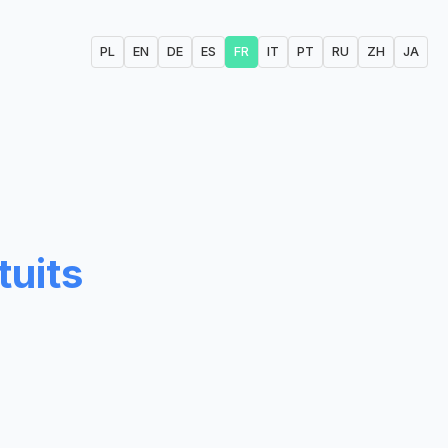
PL
EN
DE
ES
FR
IT
PT
RU
ZH
JA
uits