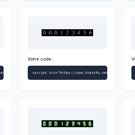
Votre code :
V
net/s4u.js" data-id="4228404541" data-style="118" async></script
<script src="https://www.stats4u.net/s4u.js" dat