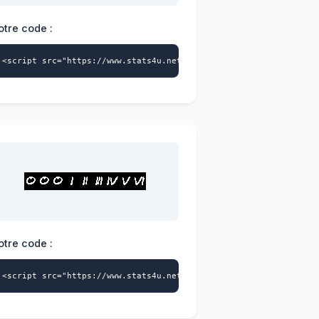
otre code :
>
a-id="4228404541" data-style="113" async></script>
<script src="https://www.stats4u.net/s4u.js" data-id="422840454
otre code :
>
a-id="4228404541" data-style="116" async></script>
<script src="https://www.stats4u.net/s4u.js" data-id="422840454