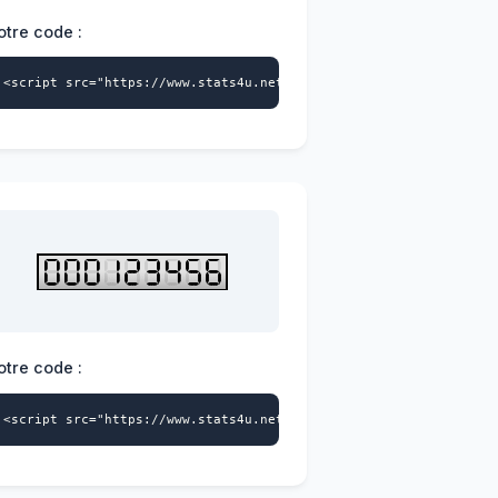
otre code :
>
a-id="4228404541" data-style="104" async></script>
<script src="https://www.stats4u.net/s4u.js" data-id="422840454
otre code :
>
a-id="4228404541" data-style="107" async></script>
<script src="https://www.stats4u.net/s4u.js" data-id="422840454