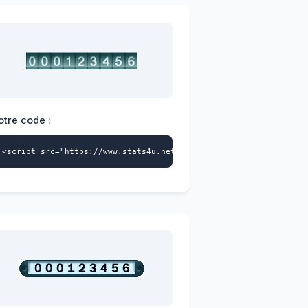
otre code :
>
a-id="4228404541" data-style="101" async></script>
<script src="https://www.stats4u.net/s4u.js" data-id="422840454