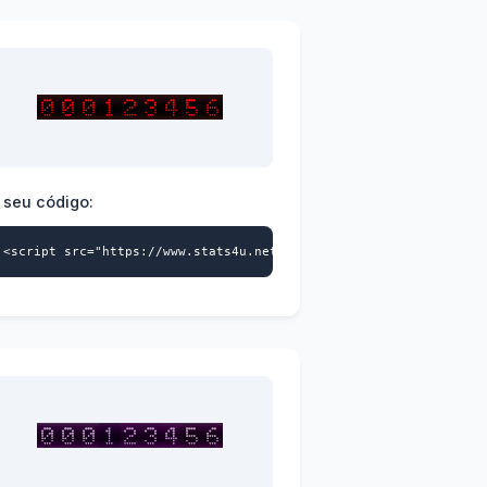
 seu código:
>
a-id="9739359870" data-style="110" async></script>
<script src="https://www.stats4u.net/s4u.js" data-id="973935987