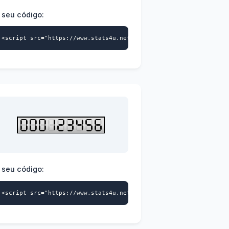
 seu código:
>
a-id="9739359870" data-style="104" async></script>
<script src="https://www.stats4u.net/s4u.js" data-id="973935987
 seu código:
>
a-id="9739359870" data-style="107" async></script>
<script src="https://www.stats4u.net/s4u.js" data-id="973935987