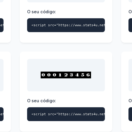
O seu código:
O
net/s4u.js" data-id="9739359870" data-style="112" async></script
<script src="https://www.stats4u.net/s4u.js" dat
O seu código:
O
net/s4u.js" data-id="9739359870" data-style="115" async></script
<script src="https://www.stats4u.net/s4u.js" dat