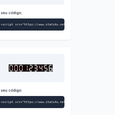
 seu código:
>
a-id="9739359870" data-style="122" async></script>
<script src="https://www.stats4u.net/s4u.js" data-id="973935987
 seu código:
>
a-id="9739359870" data-style="125" async></script>
<script src="https://www.stats4u.net/s4u.js" data-id="973935987