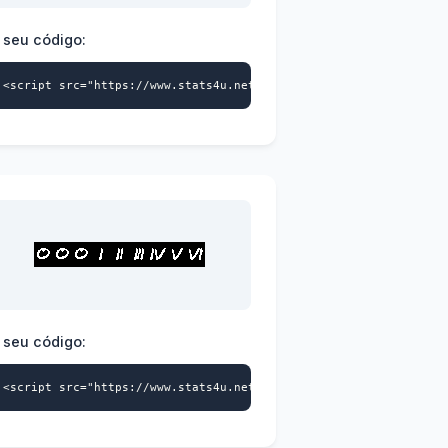
 seu código:
>
a-id="9739359870" data-style="113" async></script>
<script src="https://www.stats4u.net/s4u.js" data-id="973935987
 seu código:
>
a-id="9739359870" data-style="116" async></script>
<script src="https://www.stats4u.net/s4u.js" data-id="973935987