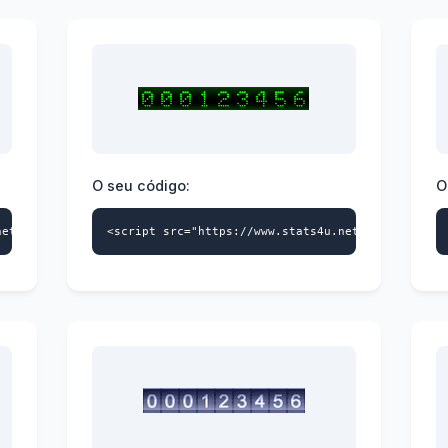
O seu código:
O
net/s4u.js" data-id="9739359870" data-style="109" async></script
<script src="https://www.stats4u.net/s4u.js" dat