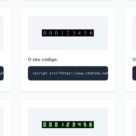
O seu código:
O
net/s4u.js" data-id="9739359870" data-style="118" async></script
<script src="https://www.stats4u.net/s4u.js" dat