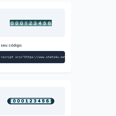
 seu código:
>
a-id="9739359870" data-style="101" async></script>
<script src="https://www.stats4u.net/s4u.js" data-id="973935987