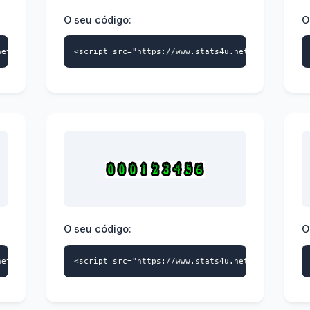
O seu código:
O
net/s4u.js" data-id="9739359870" data-style="103" async></script
<script src="https://www.stats4u.net/s4u.js" dat
O seu código:
O
net/s4u.js" data-id="9739359870" data-style="106" async></script
<script src="https://www.stats4u.net/s4u.js" dat