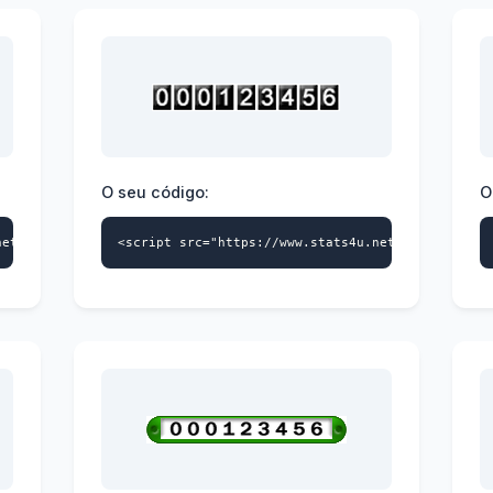
O seu código:
O
net/s4u.js" data-id="9739359870" data-style="100" async></script
<script src="https://www.stats4u.net/s4u.js" dat