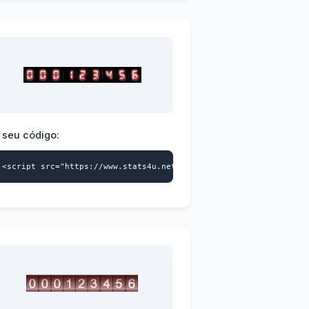
 seu código:
>
a-id="9739359870" data-style="119" async></script>
<script src="https://www.stats4u.net/s4u.js" data-id="973935987