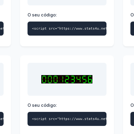
O seu código:
O
net/s4u.js" data-id="9739359870" data-style="121" async></script
<script src="https://www.stats4u.net/s4u.js" dat
O seu código:
O
net/s4u.js" data-id="9739359870" data-style="124" async></script
<script src="https://www.stats4u.net/s4u.js" dat