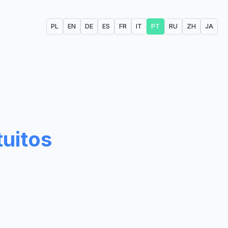
PL
EN
DE
ES
FR
IT
PT
RU
ZH
JA
uitos